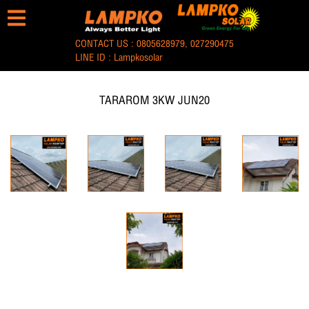
CONTACT US :
0805628979
,
027290475
LINE ID :
Lampkosolar
TARAROM 3KW JUN20